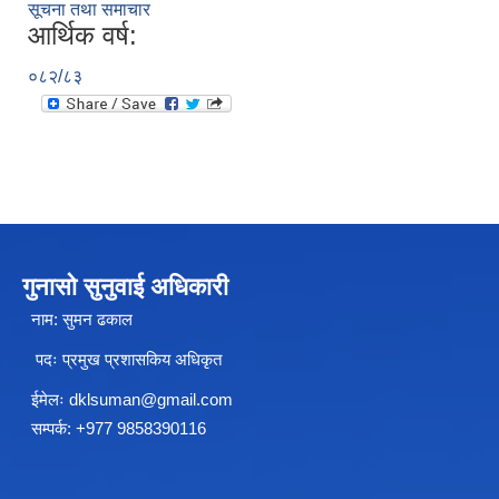
सूचना तथा समाचार
आर्थिक वर्ष:
०८२/८३
चीनसँग सीमा जोडिएका जजल्लाका नेपाली नागरिकहरुलाई चीन आवागमन (Entry/Exit) अनमुडिपत्र (प्रवेश पास) उपलब्ध गिाउने सम्बन्धी कार्यववडध, २०८१
गुनासो सुनुवाई अधिकारी
नाम: सुमन ढकाल
पदः प्रमुख प्रशासकिय अधिकृत
ईमेलः
dklsuman@gmail.com
सम्पर्क: +977 9858390116