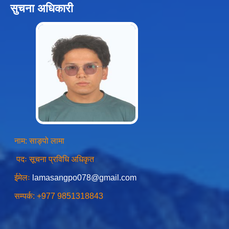
सुचना अधिकारी
स्थानीय तहको उपभोक्ता समिति गठन, परिचालन तथा व्यवस्थापन सम्बन्धि कार्यविधि २०७६
स्थानीय तहमा करारमा जनशक्ति व्यवस्थापन गर्ने सम्बन्धी कार्यविधि, २०७६
नाम: साङ्पो लामा
पदः सूचना प्रविधि अधिकृत
ईमेलः
lamasangpo078@gmail.com
सम्पर्क: +977 9851318843