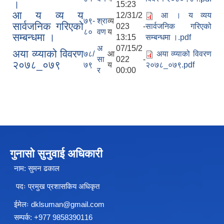
।
15:23
आ य व्य य
12/31/2
आ । य व्यय
७९-
श्रा
व्य
सार्वजनिक गरिएको
023 -
सार्वजनिक गरिएको
८०
वण
य
सम्बन्धमा ।
13:15
सम्बन्धमा ।.pdf
अ
07/15/2
अया व्य्याको विवरण
७८/
आ
अया व्य्याको विवरण
सा
022 -
२०७८_०७९
७९
य
२०७८_०७९.pdf
र
00:00
शे फोक्सुण्डो गाउँपालिकाको प्राविधिक शिक्षामा लोकसेवा आयोग तयारी कक्षा अध्ययन गर्ने विद्यार्थिहरुलाई छात्रवृत्ति उपलब्ध गराउने सम्बन्धि कार्यान्वयन कार्यविधि ,२०७९
गुनासो सुनुवाई अधिकारी
नाम: सुमन ढकाल
अनाथ तथा युक्त बालबालिकाका लागि सामाजिक सुरक्षा कार्यक्रम (सञ्चालन कार्यविधि) ऐन, २०७६
पदः प्रमुख प्रशासकिय अधिकृत
अनुदानमा आधारीत पशु विकास कार्यक्रम स_ंचालन कार्यविधि २०७६
ईमेलः
dklsuman@gmail.com
सम्पर्क: +977 9858390116