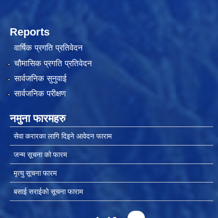
Reports
चीनसँग सीमा जोडिएका जजल्लाका नेपाली नागरिकहरुलाई चीन आवागमन (Entry/Exit) अनमुडिपत्र (प्रवेश पास) उपलब्ध गिाउने सम्बन्धी कार्यववडध, २०८१
वार्षिक प्रगति प्रतिवेदन
चौमासिक प्रगति प्रतिवेदन
सार्वजनिक सुनुवाई
सार्वजनिक परीक्षण
नमुना फारमहरु
सेवा करारका लागि दिइने आवेदन फाराम
जन्म सूचना को फारम
मृत्यु सूचना फारम
बसाई सराईको सूचना फाराम