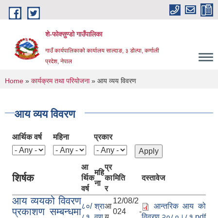
Skip to main content
शे-फोक्सुण्डो गाउँपालिका
गाउँ कार्यपालिकाको कार्यालय साल्दाङ, ३ डोल्पा, कर्णाली
प्रदेश, नेपाल
You are here
Home
»
कार्यक्रम तथा परियोजना
» आय व्यय विवरण
आय व्यय विवरण
आर्थिक वर्ष
महिना
प्रकार
आ
प्र
महि
शिर्षक
र्थिक
का
मिति
दस्तावेज
ना
वर्ष
र
आय व्ययको विवरण
12/08/2
८०/
श्रा
आ
आन्तरिक आय को
प्रकाशण सम्बन्धमा
024 -
८१
वण
य
विवरण २०८०।८१.pdf