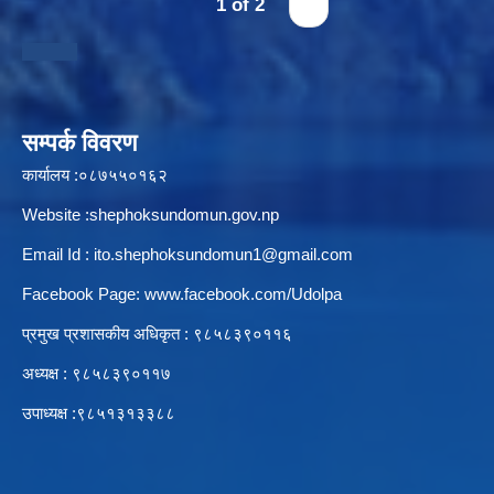
1 of 2
›
स्थानीय तहको उपभोक्ता समिति गठन, परिचालन तथा व्यवस्थापन सम्बन्धि कार्यविधि २०७६
सम्पर्क विवरण
कार्यालय :०८७५५०१६२
स्थानीय तहमा करारमा जनशक्ति व्यवस्थापन गर्ने सम्बन्धी कार्यविधि, २०७६
Website :shephoksundomun.gov.np
Email Id :
ito.shephoksundomun1@gmail.com
Facebook Page:
www.facebook.com/Udolpa
प्रमुख प्रशासकीय अधिकृत : ९८५८३९०११६‍
अध्यक्ष : ९८५८३९०११७
उपाध्यक्ष :९८५१३१३३८८