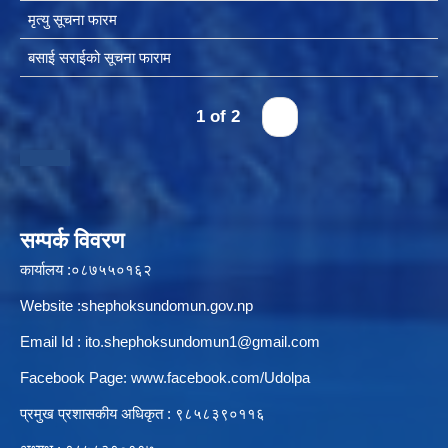
मृत्यु सूचना फारम
बसाई सराईको सूचना फाराम
चीनसँग सीमा जोडिएका जजल्लाका नेपाली नागरिकहरुलाई चीन आवागमन (Entry/Exit) अनमुडिपत्र (प्रवेश पास) उपलब्ध गिाउने सम्बन्धी कार्यववडध, २०८१
1 of 2
›
सम्पर्क विवरण
कार्यालय :०८७५५०१६२
Website :shephoksundomun.gov.np
Email Id :
ito.shephoksundomun1@gmail.com
Facebook Page:
www.facebook.com/Udolpa
प्रमुख प्रशासकीय अधिकृत : ९८५८३९०११६‍