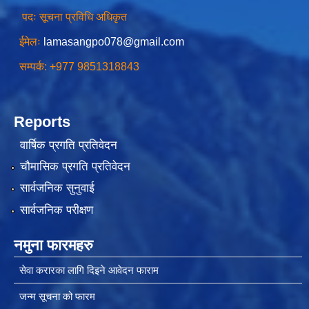
पदः सूचना प्रविधि अधिकृत
ईमेलः
lamasangpo078@gmail.com
गाउँपालिकाको आर्थिक कार्यविधि नियमित तथा व्यवस्थित गर्न बनेको कानून, २०७६
सम्पर्क: +977 9851318843
उपाध्यक्ष स_ंग महिला वालवालिका कार्यक्रम संचालन कार्यविधि २०७६
Reports
वार्षिक प्रगति प्रतिवेदन
चौमासिक प्रगति प्रतिवेदन
सार्वजनिक सुनुवाई
गाउँपालिकाको स्थानिय स्रोत साधन उपभोग तथा व्यवस्थापन गर्न वनेको ऐन २०७६
सार्वजनिक परीक्षण
गाउँपालिकामा विपद् जोखिम न्यूनीकरण तथा व्यवस्थापन गर्न बनेको विधेयक २०७६
नमुना फारमहरु
गाउँपालिकामा गरिबी निवारणका लागि लघु उद्यम विकास कार्यक्रम संचालन कार्यविधि, २०७६
सेवा करारका लागि दिइने आवेदन फाराम
जन्म सूचना को फारम