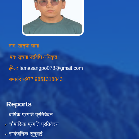
स्थानीय तहको उपभोक्ता समिति गठन, परिचालन तथा व्यवस्थापन सम्बन्धि कार्यविधि २०७६
नाम: साङ्पो लामा
पदः सूचना प्रविधि अधिकृत
स्थानीय तहमा करारमा जनशक्ति व्यवस्थापन गर्ने सम्बन्धी कार्यविधि, २०७६
ईमेलः
lamasangpo078@gmail.com
सम्पर्क: +977 9851318843
Reports
वार्षिक प्रगति प्रतिवेदन
चौमासिक प्रगति प्रतिवेदन
सार्वजनिक सुनुवाई