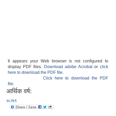
गाउँपालिकाको आर्थिक कार्यविधि नियमित तथा व्यवस्थित गर्न बनेको कानून, २०७६
उपाध्यक्ष स_ंग महिला वालवालिका कार्यक्रम संचालन कार्यविधि २०७६
It appears your Web browser is not configured to
display PDF files.
Download adobe Acrobat
or
click
गाउँपालिकाको स्थानिय स्रोत साधन उपभोग तथा व्यवस्थापन गर्न वनेको ऐन २०७६
here to download the PDF file.
Click here to download the PDF
file.
गाउँपालिकामा विपद् जोखिम न्यूनीकरण तथा व्यवस्थापन गर्न बनेको विधेयक २०७६
आर्थिक वर्ष:
गाउँपालिकामा गरिबी निवारणका लागि लघु उद्यम विकास कार्यक्रम संचालन कार्यविधि, २०७६
७८/७९