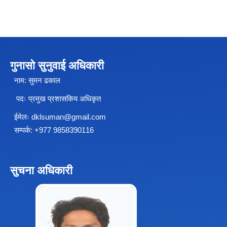
चीनसँग सीमा जोडिएका जजल्लाका नेपाली नागरिकहरुलाई चीन आवागमन (Entry/Exit) अनमुडिपत्र (प्रवेश पास) उपलब्ध गिाउने सम्बन्धी कार्यववडध, २०८१
गुनासो सुनुवाई अधिकारी
नाम: सुमन ढकाल
पदः प्रमुख प्रशासकिय अधिकृत
ईमेलः
dklsuman@gmail.com
सम्पर्क: +977 9858390116
सुचना अधिकारी