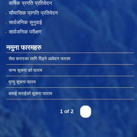
वार्षिक प्रगति प्रतिवेदन
चौमासिक प्रगति प्रतिवेदन
चीनसँग सीमा जोडिएका जजल्लाका नेपाली नागरिकहरुलाई चीन आवागमन (Entry/Exit) अनमुडिपत्र (प्रवेश पास) उपलब्ध गिाउने सम्बन्धी कार्यववडध, २०८१
सार्वजनिक सुनुवाई
सार्वजनिक परीक्षण
नमुना फारमहरु
सेवा करारका लागि दिइने आवेदन फाराम
जन्म सूचना को फारम
मृत्यु सूचना फारम
बसाई सराईको सूचना फाराम
1 of 2
›