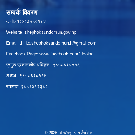
सम्पर्क विवरण
कार्यालय :०८७५५०१६२
स्थानीय तहको उपभोक्ता समिति गठन, परिचालन तथा व्यवस्थापन सम्बन्धि कार्यविधि २०७६
Website :shephoksundomun.gov.np
Email Id :
ito.shephoksundomun1@gmail.com
Facebook Page:
www.facebook.com/Udolpa
स्थानीय तहमा करारमा जनशक्ति व्यवस्थापन गर्ने सम्बन्धी कार्यविधि, २०७६
प्रमुख प्रशासकीय अधिकृत : ९८५८३९०११६‍
अध्यक्ष : ९८५८३९०११७
उपाध्यक्ष :९८५१३१३३८८
© 2026 शे-फोक्सुण्डो गाउँपालिका