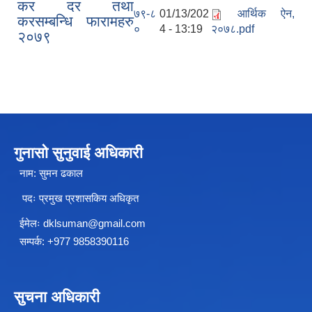
कर दर तथा
७९-८
01/13/202
आर्थिक ऐन,
करसम्बन्धि फारामहरु
०
4 - 13:19
२०७८.pdf
२०७९
गुनासो सुनुवाई अधिकारी
नाम: सुमन ढकाल
शे फोक्सुण्डो गाउँपालिकाको प्राविधिक शिक्षामा लोकसेवा आयोग तयारी कक्षा अध्ययन गर्ने विद्यार्थिहरुलाई छात्रवृत्ति उपलब्ध गराउने सम्बन्धि कार्यान्वयन कार्यविधि ,२०७९
पदः प्रमुख प्रशासकिय अधिकृत
ईमेलः
dklsuman@gmail.com
सम्पर्क: +977 9858390116
अनाथ तथा युक्त बालबालिकाका लागि सामाजिक सुरक्षा कार्यक्रम (सञ्चालन कार्यविधि) ऐन, २०७६
अनुदानमा आधारीत पशु विकास कार्यक्रम स_ंचालन कार्यविधि २०७६
सुचना अधिकारी