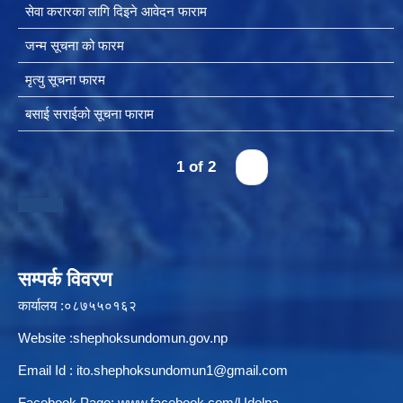
सेवा करारका लागि दिइने आवेदन फाराम
जन्म सूचना को फारम
चीनसँग सीमा जोडिएका जजल्लाका नेपाली नागरिकहरुलाई चीन आवागमन (Entry/Exit) अनमुडिपत्र (प्रवेश पास) उपलब्ध गिाउने सम्बन्धी कार्यववडध, २०८१
मृत्यु सूचना फारम
बसाई सराईको सूचना फाराम
1 of 2
›
सम्पर्क विवरण
कार्यालय :०८७५५०१६२
Website :shephoksundomun.gov.np
Email Id :
ito.shephoksundomun1@gmail.com
Facebook Page:
www.facebook.com/Udolpa