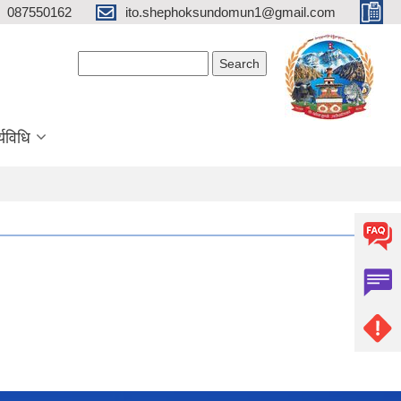
087550162
ito.shephoksundomun1@gmail.com
Search form
Search
्यविधि