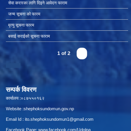
सेवा करारका लागि दिइने आवेदन फाराम
जन्म सूचना को फारम
स्थानीय तहको उपभोक्ता समिति गठन, परिचालन तथा व्यवस्थापन सम्बन्धि कार्यविधि २०७६
मृत्यु सूचना फारम
बसाई सराईको सूचना फाराम
1 of 2
›
स्थानीय तहमा करारमा जनशक्ति व्यवस्थापन गर्ने सम्बन्धी कार्यविधि, २०७६
सम्पर्क विवरण
कार्यालय :०८७५५०१६२
Website :shephoksundomun.gov.np
Email Id :
ito.shephoksundomun1@gmail.com
Facebook Page:
www.facebook.com/Udolpa