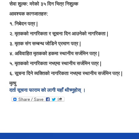
सेवा शुल्क: मरेको ३५ दिन भित्र निशुल्क
आवश्यक कागजातहरु:
१. निबेदन पत्र |
२. मृतकको नागरिकता र सूचना दिन आउनेको नागरिकता |
३. मृतक संग सम्बन्ध जोडिने प्रमाण पत्र |
४. अविवाहित मृतकको हकमा स्थानीय सर्जमिन पत्र |
५. मृतकको नागरिकता नभएमा स्थानीय सर्जमिन पत्र |
६. सूचना दिने व्यक्तिको नागरिकता नभएमा स्थानीय सर्जमिन पत्र |
मृत्यु
शे फोक्सुण्डो गाउँपालिकाको प्राविधिक शिक्षामा लोकसेवा आयोग तयारी कक्षा अध्ययन गर्ने विद्यार्थिहरुलाई छात्रवृत्ति उपलब्ध गराउने सम्बन्धि कार्यान्वयन कार्यविधि ,२०७९
दर्ता सूचना फाराम को लागी यहाँ थीच्नुहोस् ।
अनाथ तथा युक्त बालबालिकाका लागि सामाजिक सुरक्षा कार्यक्रम (सञ्चालन कार्यविधि) ऐन, २०७६
अनुदानमा आधारीत पशु विकास कार्यक्रम स_ंचालन कार्यविधि २०७६