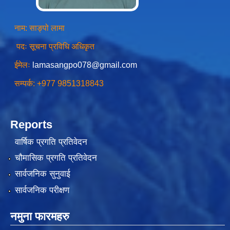
नाम: साङ्पो लामा
चीनसँग सीमा जोडिएका जजल्लाका नेपाली नागरिकहरुलाई चीन आवागमन (Entry/Exit) अनमुडिपत्र (प्रवेश पास) उपलब्ध गिाउने सम्बन्धी कार्यववडध, २०८१
पदः सूचना प्रविधि अधिकृत
ईमेलः
lamasangpo078@gmail.com
सम्पर्क: +977 9851318843
Reports
वार्षिक प्रगति प्रतिवेदन
चौमासिक प्रगति प्रतिवेदन
सार्वजनिक सुनुवाई
सार्वजनिक परीक्षण
नमुना फारमहरु