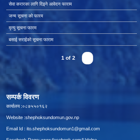
सेवा करारका लागि दिइने आवेदन फाराम
जन्म सूचना को फारम
चीनसँग सीमा जोडिएका जजल्लाका नेपाली नागरिकहरुलाई चीन आवागमन (Entry/Exit) अनमुडिपत्र (प्रवेश पास) उपलब्ध गिाउने सम्बन्धी कार्यववडध, २०८१
मृत्यु सूचना फारम
बसाई सराईको सूचना फाराम
1 of 2
›
सम्पर्क विवरण
कार्यालय :०८७५५०१६२
Website :shephoksundomun.gov.np
Email Id :
ito.shephoksundomun1@gmail.com
Facebook Page:
www.facebook.com/Udolpa