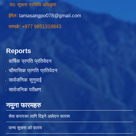
पदः सूचना प्रविधि अधिकृत
ईमेलः
lamasangpo078@gmail.com
चीनसँग सीमा जोडिएका जजल्लाका नेपाली नागरिकहरुलाई चीन आवागमन (Entry/Exit) अनमुडिपत्र (प्रवेश पास) उपलब्ध गिाउने सम्बन्धी कार्यववडध, २०८१
सम्पर्क: +977 9851318843
Reports
वार्षिक प्रगति प्रतिवेदन
चौमासिक प्रगति प्रतिवेदन
सार्वजनिक सुनुवाई
सार्वजनिक परीक्षण
नमुना फारमहरु
सेवा करारका लागि दिइने आवेदन फाराम
जन्म सूचना को फारम