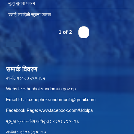
मृत्यु सूचना फारम
बसाई सराईको सूचना फाराम
स्थानीय तहको उपभोक्ता समिति गठन, परिचालन तथा व्यवस्थापन सम्बन्धि कार्यविधि २०७६
1 of 2
›
स्थानीय तहमा करारमा जनशक्ति व्यवस्थापन गर्ने सम्बन्धी कार्यविधि, २०७६
सम्पर्क विवरण
कार्यालय :०८७५५०१६२
Website :shephoksundomun.gov.np
Email Id :
ito.shephoksundomun1@gmail.com
Facebook Page:
www.facebook.com/Udolpa
प्रमुख प्रशासकीय अधिकृत : ९८५८३९०११६‍
अध्यक्ष : ९८५८३९०११७