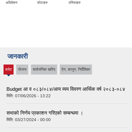
अधिवेशन
फोटाहरु
तस्विरहरु
स्थानीय तहको उपभोक्ता समिति गठन, परिचालन तथा व्यवस्थापन सम्बन्धि कार्यविधि २०७६
जानकारी
स्थानीय तहमा करारमा जनशक्ति व्यवस्थापन गर्ने सम्बन्धी कार्यविधि, २०७६
बजेट
योजना
सार्वजनिक खरिद
ऐन, कानुन, निर्देशिका
(active
tab)
Budget आ व ०८३/०८४/आय व्यय विवरण आर्थिक वर्ष २०८३-०८४
मिति:
07/06/2026 - 13:22
सभाको निर्णय प्रकाशन गरिएको सम्बन्धमा ।
मिति:
03/27/2024 - 00:00