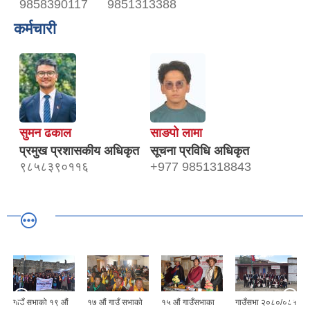
9858390117
9851313388
कर्मचारी
चीनसँग सीमा जोडिएका जजल्लाका नेपाली नागरिकहरुलाई चीन आवागमन (Entry/Exit) अनमुडिपत्र (प्रवेश पास) उपलब्ध गिाउने सम्बन्धी कार्यववडध, २०८१
सुमन ढकाल
साङपो लामा
प्रमुख प्रशासकीय अधिकृत
सूचना प्रविधि अधिकृत
९८५८३९०११६
+977 9851318843
गाउँ सभाको १९ औं
१७ औं गाउँ सभाको
१५ औं गाउँसभाका
गाउँसभा २०८०/०८१